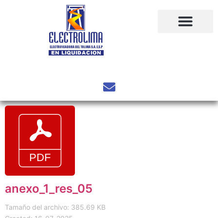
anexo_1_res_05
Tamaño del archivo: 385.69 KB